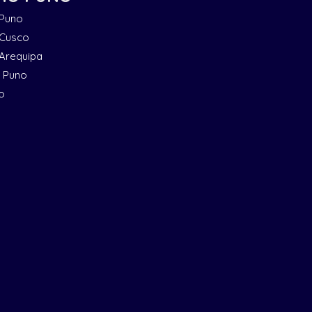
 Puno
 Cusco
 Arequipa
n Puno
o