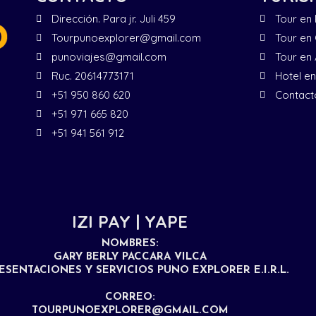
Dirección. Para jr. Juli 459
Tour en
Tourpunoexplorer@gmail.com
Tour en
punoviajes@gmail.com
Tour en
Ruc. 20614773171
Hotel e
+51 950 860 620
Contact
+51 971 665 820
+51 941 561 912
IZI PAY | YAPE
NOMBRES:
GARY BERLY PACCARA VILCA
ESENTACIONES Y SERVICIOS PUNO EXPLORER E.I.R.L.
CORREO:
TOURPUNOEXPLORER@GMAIL.COM