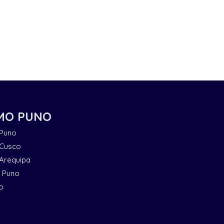
MO PUNO
 Puno
 Cusco
 Arequipa
n Puno
o