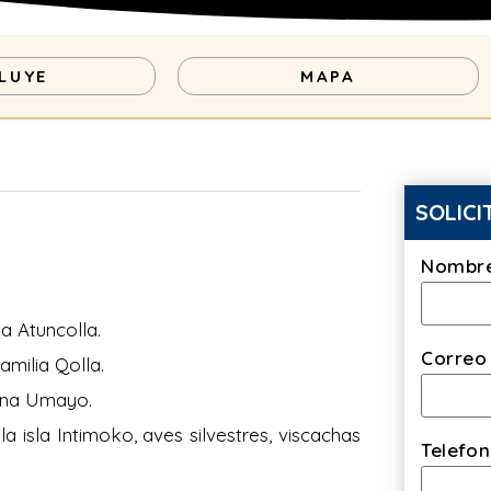
LUYE
MAPA
SOLICI
Nombre
a Atuncolla.
Correo 
milia Qolla.
una Umayo.
isla Intimoko, aves silvestres, viscachas
Telefo