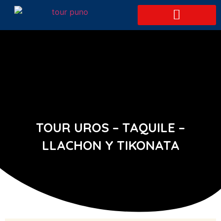
TOUR AREQUIPA
HOTEL EN PUNO
TOUR UROS – TAQUILE –
LLACHON Y TIKONATA