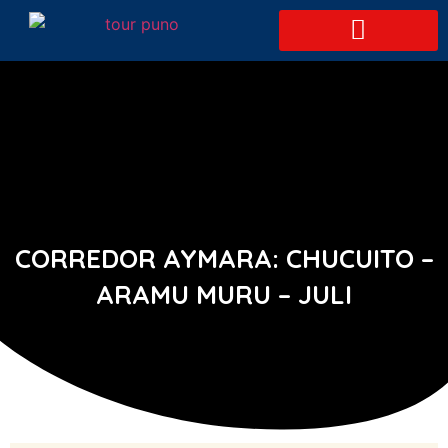
TOUR AREQUIPA
HOTEL EN PUNO
CORREDOR AYMARA: CHUCUITO –
ARAMU MURU – JULI